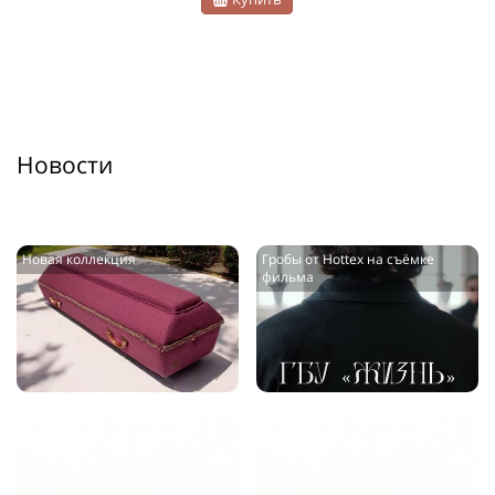
Новости
Новая коллекция
Гробы от Hottex на съёмке
фильма