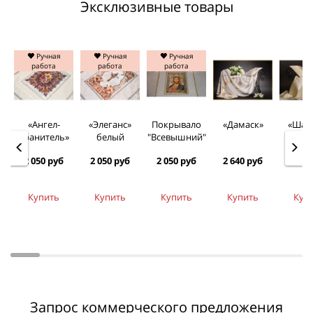
Эксклюзивные товары
Ручная
Ручная
Ручная
работа
работа
работа
«Ангел-
«Элеганс»
Покрывало
«Дамаск»
«Шан
Хранитель»
белый
"Всевышний"
2 050 руб
2 050 руб
2 050 руб
2 640 руб
2 080
Купить
Купить
Купить
Купить
Куп
Запрос коммерческого предложения