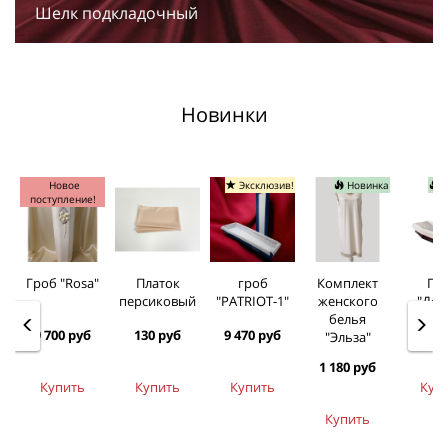
Шелк подкладочный
Новинки
Новое
Эксклюзив!
Новинка
Н
поступление!
Гроб "Rosa"
Платок
гроб
Комплект
Гр
персиковый
"PATRIOT-1"
женского
"Дом
белья
9 700 руб
130 руб
9 470 руб
14 80
"Эльза"
1 180 руб
Купить
Купить
Купить
Куп
Купить