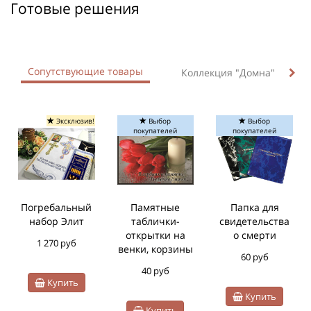
Готовые решения
Сопутствующие товары
Коллекция "Домна"
Эксклюзив!
Выбор
Выбор
покупателей
покупателей
Погребальный
Памятные
Папка для
набор Элит
таблички-
свидетельства
открытки на
о смерти
1 270 руб
венки, корзины
60 руб
40 руб
Купить
Купить
Купить