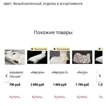
Цвет: белый,молочный, отделка в ассортименте
Похожие товары
Эксклюзив!
Эксклюзив!
Экс
Покрывало
«Аврора»
«Аврора-2»
«Ажур»
«Ариа
"Лючия"
790 руб
2 890 руб
1 860 руб
1 790 руб
1 200
Купить
Купить
Купить
Купить
Куп