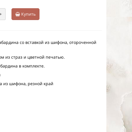
+
Купить
абардина со вставкой из шифона, отороченной
ом из страз и цветной печатью.
абардина в комплекте.
н
ка из шифона, резной край