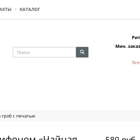
АКТЫ
КАТАЛОГ
Рит
Мин. заказ
Все
 гроб с печатью
шифоном «Чайная
580 руб