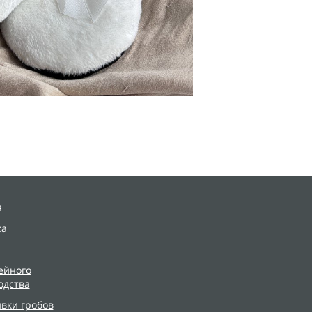
я
ка
ейного
одства
ивки гробов