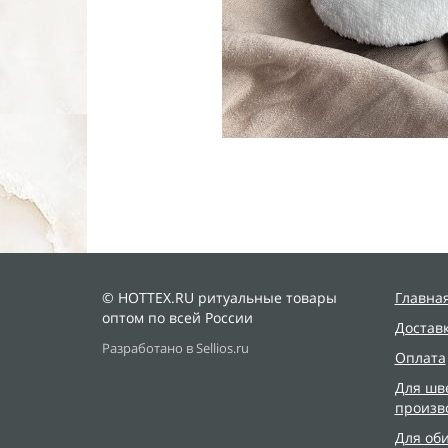
© HOTTEX.RU ритуальные товары
Главна
оптом по всей России
Достав
Разработано в Sellios.ru
Оплата
Для шв
произв
Для об