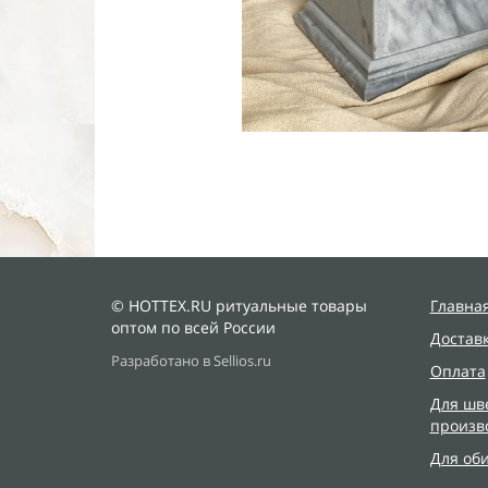
© HOTTEX.RU ритуальные товары
Главна
оптом по всей России
Достав
Разработано в Sellios.ru
Оплата
Для шв
произв
Для об