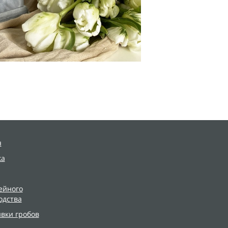
я
ка
ейного
одства
ивки гробов