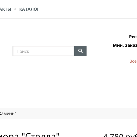
АКТЫ
КАТАЛОГ
Рит
Мин. заказ
Все
Камень"
мора "Стелла"
4 780 ру