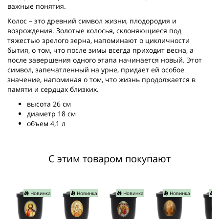
важные понятия.
Колос – это древний символ жизни, плодородия и
возрождения. Золотые колосья, склоняющиеся под
тяжестью зрелого зерна, напоминают о цикличности
бытия, о том, что после зимы всегда приходит весна, а
после завершения одного этапа начинается новый. Этот
символ, запечатленный на урне, придает ей особое
значение, напоминая о том, что жизнь продолжается в
памяти и сердцах близких.
высота 26 см
диаметр 18 см
объем 4,1 л
С этим товаром покупают
Новинка
Новинка
Новинка
Новинка
Н