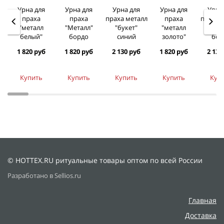
Урна для
Урна для
Урна для
Урна для
Урна
праха
праха
праха металл
праха
праха 
"металл
"Металл"
"букет"
"металл
"кол
белый"
бордо
синий
золото"
бор
1 820 руб
1 820 руб
2 130 руб
1 820 руб
2 130
Купить
Купить
Купить
Купить
Куп
© HOTTEX.RU ритуальные товары оптом по всей России
Разработано в Sellios.ru
Главная
Доставка