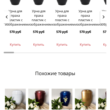
Урна для
Урна для
Урна для
Урна для
Урна
праха
праха
праха
праха
пра
пластик с
пластик с
пластик с
пластик с
пласт
изображением
изображением
изображением
изображением
изобра
570 руб
570 руб
570 руб
570 руб
570 
Купить
Купить
Купить
Купить
Куп
Похожие товары