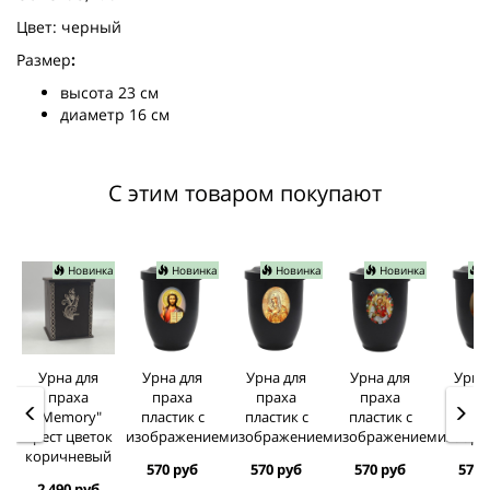
Цвет: черный
Размер
:
высота 23 см
диаметр 16 см
С этим товаром покупают
Новинка
Новинка
Новинка
Новинка
Н
Урна для
Урна для
Урна для
Урна для
Урна
праха
праха
праха
праха
пра
"Memory"
пластик с
пластик с
пластик с
пласт
крест цветок
изображением
изображением
изображением
изобра
коричневый
570 руб
570 руб
570 руб
570 
2 490 руб