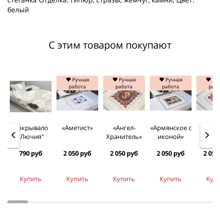
белый
С этим товаром покупают
Ручная
Ручная
Ручная
Руч
работа
работа
работа
раб
Покрывало
«Аметист»
«Ангел-
«Армянское с
«Арха
"Лючия"
Хранитель»
иконой»
790 руб
2 050 руб
2 050 руб
2 050 руб
2 050
Купить
Купить
Купить
Купить
Куп