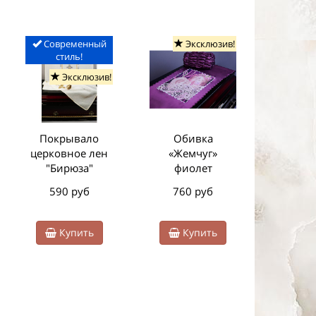
Современный
Эксклюзив!
Э
стиль!
Эксклюзив!
Покрывало
Обивка
Об
церковное лен
«Жемчуг»
«Жемчуг
"Бирюза"
фиолет
се
590 руб
760 руб
760
Купить
Купить
К