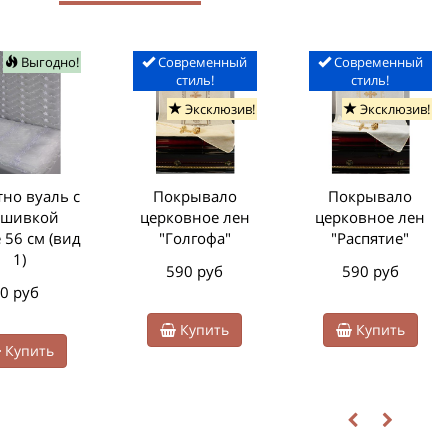
Выгодно!
Современный
Современный
стиль!
стиль!
Эксклюзив!
Эксклюзив!
но вуаль с
Покрывало
Покрывало
шивкой
церковное лен
церковное лен
 56 см (вид
"Голгофа"
"Распятие"
1)
590 руб
590 руб
0 руб
Купить
Купить
Купить