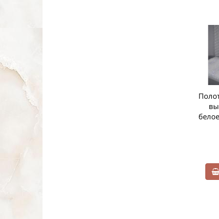
Выбор
Выбор
покупателей
покупателей
Комплект
Комплект
Полот
«Китеж» Божья
«Элегия»
вы
Матерь
серебро
белое
730 руб
820 руб
Купить
Купить