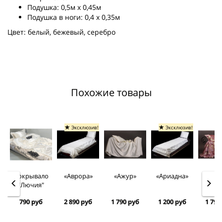
Подушка: 0,5м х 0,45м
Подушка в ноги: 0,4 х 0,35м
Цвет: белый, бежевый, серебро
Похожие товары
Эксклюзив!
Эксклюзив!
Покрывало
«Аврора»
«Ажур»
«Ариадна»
«Асто
"Лючия"
790 руб
2 890 руб
1 790 руб
1 200 руб
1 790