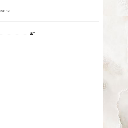
ление
шт