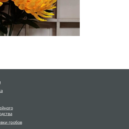
я
ка
ейного
одства
ивки гробов