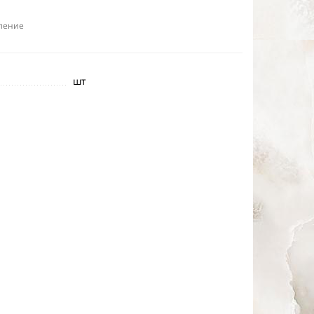
ление
шт