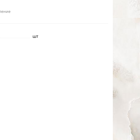
ление
шт