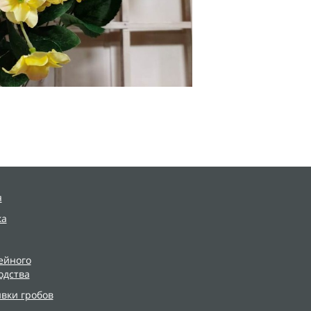
я
ка
ейного
одства
ивки гробов