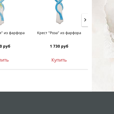
я" из фарфора
Крест "Роза" из фарфора
Полуваза дл
памятн
0 руб
1 730 руб
62
пить
Купить
К