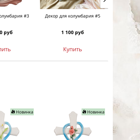
колумбария #3
Декор для колумбария #5
Крест "Лил
0 руб
1 100 руб
1 7
пить
Купить
К
Новинка
Новинка