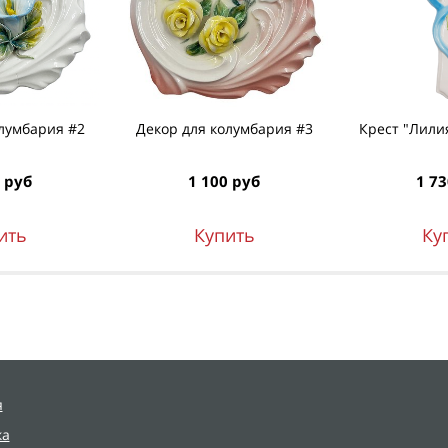
лумбария #2
Декор для колумбария #3
Крест "Лили
 руб
1 100 руб
1 73
ить
Купить
Ку
я
ка