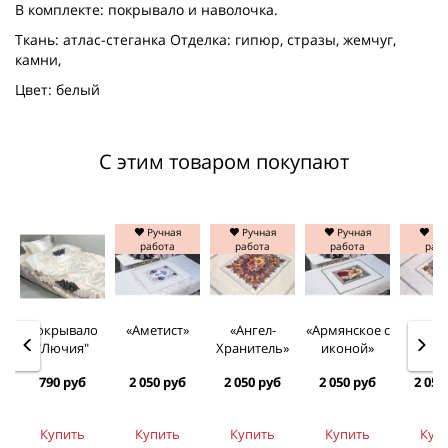
В комплекте: покрывало и наволочка.
Ткань: атлас-стеганка Отделка: гипюр, стразы, жемчуг,
камни,
Цвет: белый
С этим товаром покупают
Ручная
Ручная
Ручная
Руч
работа
работа
работа
раб
Покрывало
«Аметист»
«Ангел-
«Армянское с
«Арха
"Лючия"
Хранитель»
иконой»
790 руб
2 050 руб
2 050 руб
2 050 руб
2 050
Купить
Купить
Купить
Купить
Куп