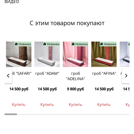
ВИДЕО
С этим товаром покупают
Новинка
Новинка
Новинка
Новинка
Н
гроб "SAFARI"
гроб "ADAM"
гроб
гроб "AFINA"
гроб "
"ADELINA"
14 500 руб
14 500 руб
9 800 руб
14 500 руб
14 50
Купить
Купить
Купить
Купить
Куп