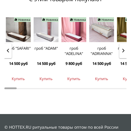
Новинка
Новинка
Новинка
Новинка
Н
гроб "SAFARI"
гроб "ADAM"
гроб
гроб
гроб "
"ADELINA"
"ADRIANNA"
14 500 руб
14 500 руб
9 800 руб
14 500 руб
14 50
Купить
Купить
Купить
Купить
Куп
© HOTTEX.RU ритуальные товары оптом по всей России