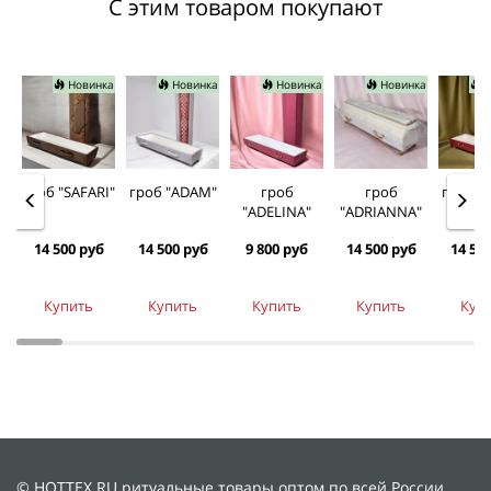
С этим товаром покупают
Новинка
Новинка
Новинка
Новинка
Н
гроб "SAFARI"
гроб "ADAM"
гроб
гроб
гроб "
"ADELINA"
"ADRIANNA"
14 500 руб
14 500 руб
9 800 руб
14 500 руб
14 50
Купить
Купить
Купить
Купить
Куп
© HOTTEX.RU ритуальные товары оптом по всей России