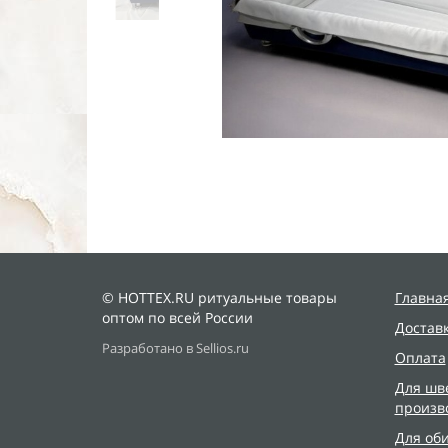
© HOTTEX.RU ритуальные товары
Главна
оптом по всей России
Достав
Разработано в Sellios.ru
Оплата
Для шв
произв
Для об