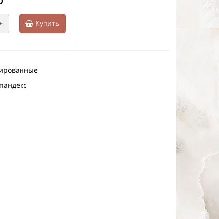
+
Купить
зированные
спандекс