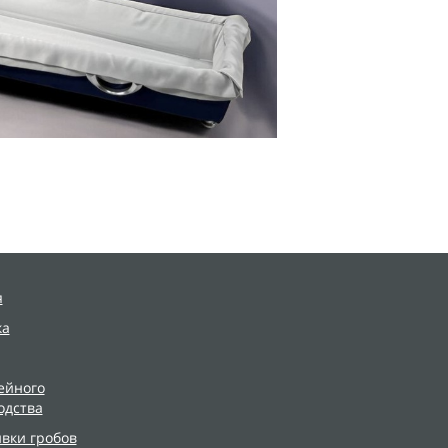
я
ка
ейного
одства
ивки гробов