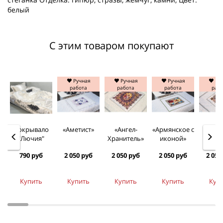
белый
С этим товаром покупают
Ручная
Ручная
Ручная
Руч
работа
работа
работа
раб
Покрывало
«Аметист»
«Ангел-
«Армянское с
«Арха
"Лючия"
Хранитель»
иконой»
790 руб
2 050 руб
2 050 руб
2 050 руб
2 050
Купить
Купить
Купить
Купить
Куп