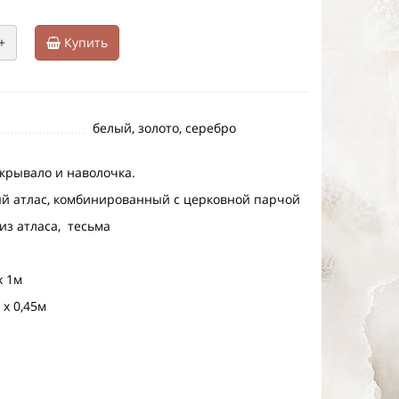
+
Купить
белый, золото, серебро
окрывало и наволочка.
ый атлас, комбинированный с церковной парчой
из атласа, тесьма
х 1м
 х 0,45м