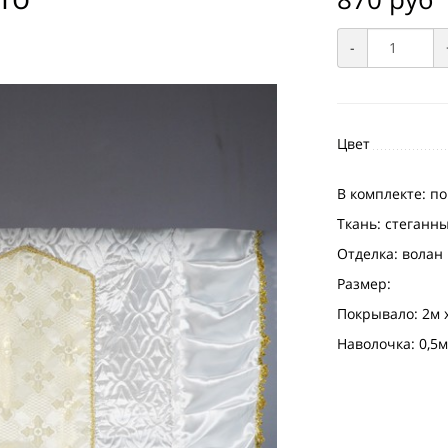
-
Цвет
В комплекте: п
Ткань: стеганн
Отделка: волан 
Размер:
Покрывало: 2м 
Наволочка: 0,5м