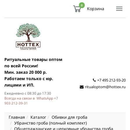
0
Корзина
Показ
Спря
мен
Ритуальные товары оптом
по всей России!
Мин. заказ 20 000 р.
Работаем только с юр.
+7 495 212-93-20
лицами и ИП.
ritualoptom@hottex.ru
Ежедневно с 08:30 до 17:30
Всегда на связи в WhatsApp +7
903 212-39-31
Главная
Каталог
Обивки для гроба
Убранство гроба (полный комплект)
Общегражданские и церковные убранства гроба