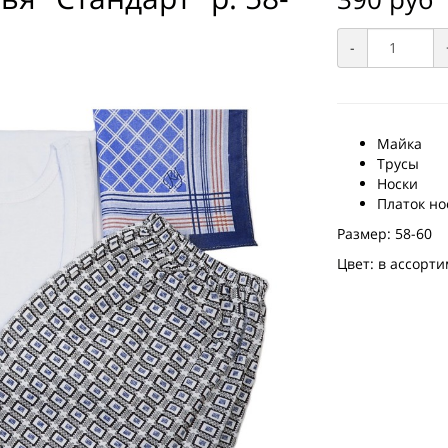
-
Майка
Трусы
Носки
Платок но
Размер: 58-60
Цвет: в ассорт