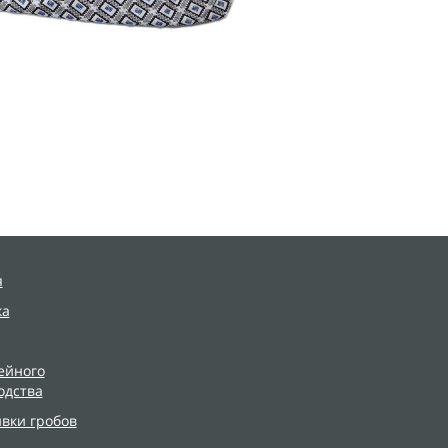
я
ка
ейного
одства
ивки гробов