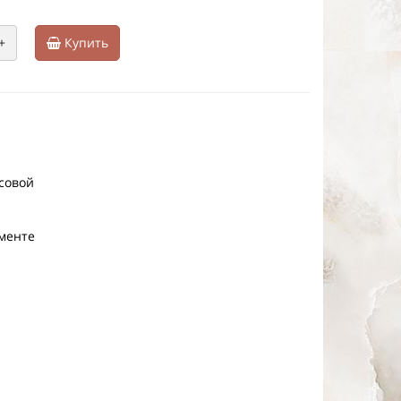
+
Купить
совой
именте