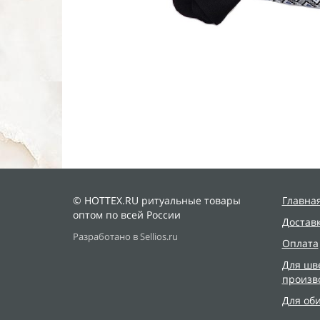
© HOTTEX.RU ритуальные товары
Главна
оптом по всей России
Достав
Разработано в Sellios.ru
Оплата
Для шв
произв
Для об