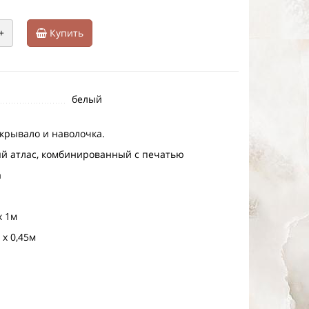
+
Купить
белый
окрывало и наволочка.
ый атлас, комбинированный с печатью
а
х 1м
 х 0,45м