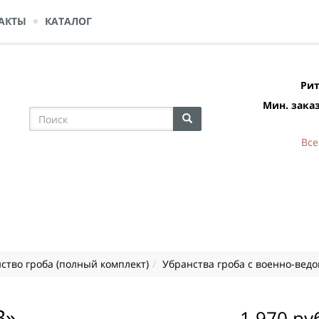
АКТЫ
КАТАЛОГ
Рит
Мин. заказ
Все
ство гроба (полный комплект)
Убранства гроба с военно-вед
В»
1 970 ру