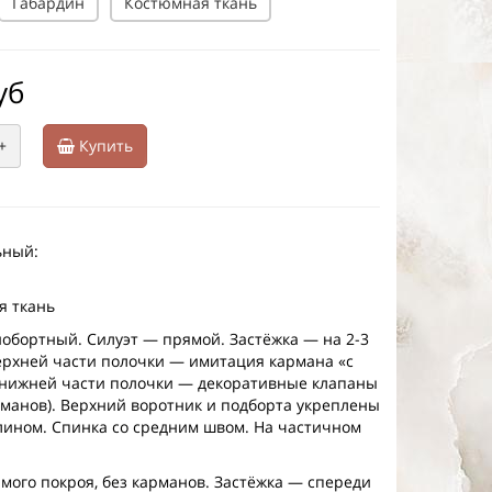
Габардин
Костюмная ткань
уб
+
Купить
ьный:
я ткань
бортный. Силуэт — прямой. Застёжка — на 2-3
ерхней части полочки — имитация кармана «с
 нижней части полочки — декоративные клапаны
манов). Верхний воротник и подборта укреплены
ином. Спинка со средним швом. На частичном
ого покроя, без карманов. Застёжка — спереди