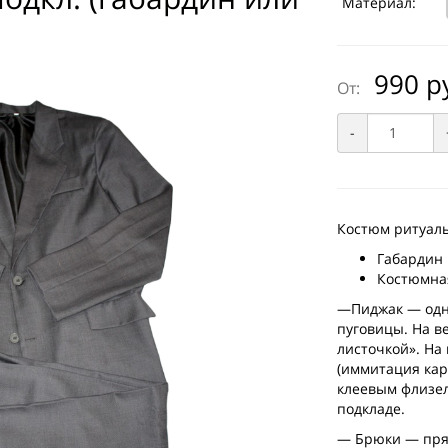
Материал:
990 р
От:
-
Костюм ритуал
Габардин
Костюмна
—Пиджак — одно
пуговицы. На в
листочкой». На
(иммитация кар
клеевым флизел
подкладе.
— Брюки — прям