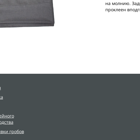
на молнию. Зад
проклеен вподг
я
ка
ейного
одства
ивки гробов