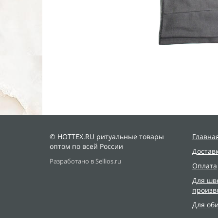
© HOTTEX.RU ритуальные товары
Главна
оптом по всей России
Достав
Разработано в Sellios.ru
Оплата
Для шв
произв
Для об