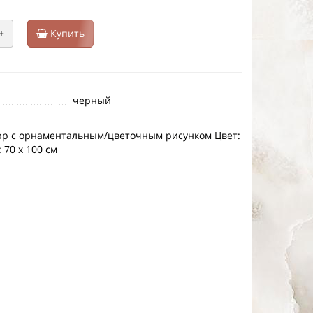
+
Купить
черный
юр с орнаментальным/цветочным рисунком Цвет:
70 х 100 см