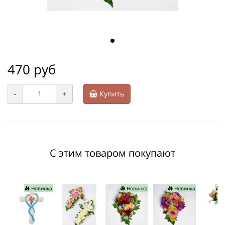
470 руб
-
+
Купить
С этим товаром покупают
Новинка
Новинка
Новинка
Н