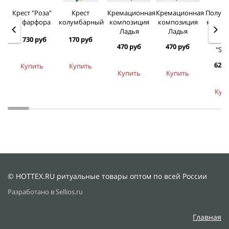
Крест "Роза"
Крест
Кремационная
Кремационная
Полува
из фарфора
колумбарный
композиция
композиция
колум
Ладья
Ладья
ил
1 730 руб
170 руб
памят
470 руб
470 руб
"Silv
620 
Купить
Купить
Купить
Купить
Куп
© HOTTEX.RU ритуальные товары оптом по всей России
Разработано в Sellios.ru
Главная