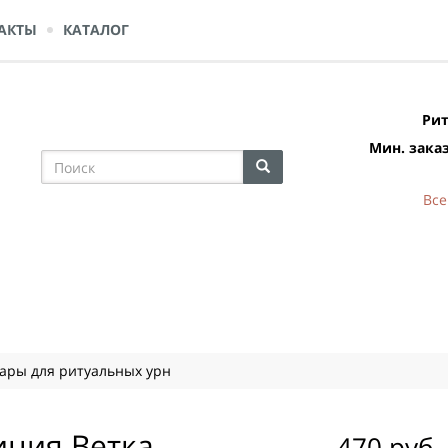
АКТЫ
КАТАЛОГ
Рит
Мин. заказ
Все
уары для ритуальных урн
ция Ветка
470 руб