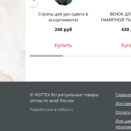
Стропы для урн (цвета в
ВЕНОК ДЛ
ассортименте)
ПАМЯТНОЙ Т
240 руб
430
Купить
Куп
© HOTTEX.RU ритуальные товары
Главна
оптом по всей России
Достав
Разработано в Sellios.ru
Оплата
Для шв
произв