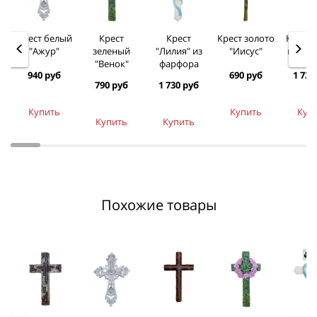
Крест белый
Крест
Крест
Крест золото
Крест 
"Ажур"
зеленый
"Лилия" из
"Иисус"
из фа
"Венок"
фарфора
940 руб
690 руб
1 730
790 руб
1 730 руб
Купить
Купить
Куп
Купить
Купить
Похожие товары
Н