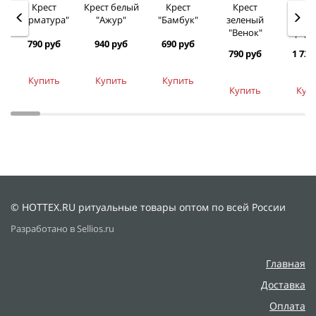
Крест
Крест белый
Крест
Крест
Кре
"Арматура"
"Ажур"
"Бамбук"
зеленый
"Лили
"Венок"
фарф
790 руб
940 руб
690 руб
790 руб
1 730
Купить
Купить
Купить
Купить
Куп
© HOTTEX.RU ритуальные товары оптом по всей России
Разработано в Sellios.ru
Главная
Доставка
Оплата