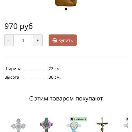
970 руб
-
+
Купить
Ширина
22 см.
Высота
36 см.
С этим товаром покупают
Новинка
Н