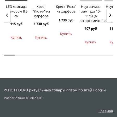
LED лампада
Крест
Крест "Роза"
Неугасимая
Неуга
с декором 8,5
"Лилия" из
из фарфора
лампада 10-
лампа
см
фарфора
11см (в
см 
1 730 руб
ассортименте)
ассорт
115 руб
1 730 руб
107 руб
119 
Купить
Купить
Купить
Купить
Куп
© HOTTEX.RU ритуальные товары оптом по всей России
Разработано в Sellios.ru
Главная