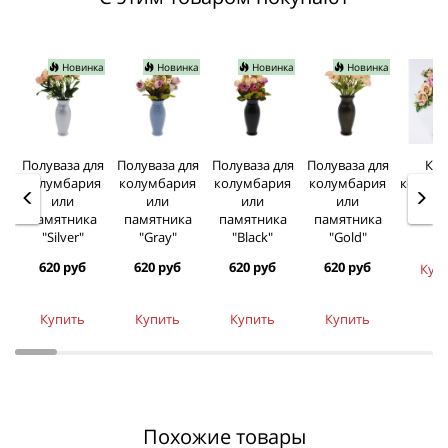
Новинка
Новинка
Новинка
Новинка
Полуваза для
Полуваза для
Полуваза для
Полуваза для
Кре
колумбария
колумбария
колумбария
колумбария
колумб
или
или
или
или
170 
памятника
памятника
памятника
памятника
"Silver"
"Gray"
"Black"
"Gold"
620 руб
620 руб
620 руб
620 руб
Куп
Купить
Купить
Купить
Купить
Похожие товары