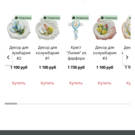
Новинка
Новинка
Новинка
Новинка
Н
Декор для
Декор для
Крест
Декор для
Декор
колумбария
колумбария
"Лилия" из
колумбария
колум
#2
#1
фарфора
#3
#
1 100 руб
1 100 руб
1 730 руб
1 100 руб
1 100
Купить
Купить
Купить
Купить
Куп