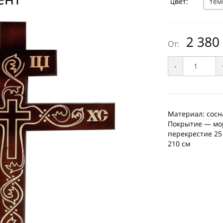
цвет:
тем
2 380
От:
-
Материал: сосн
Покрытие — мор
перекрестие 25
210 см