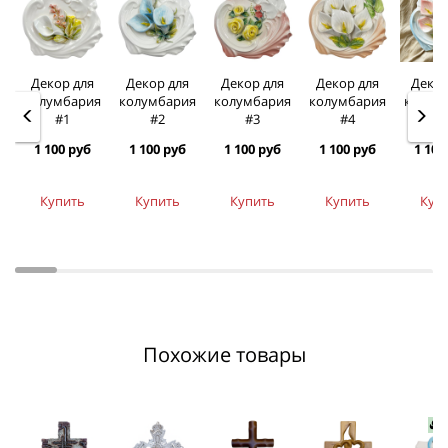
Декор для
Декор для
Декор для
Декор для
Декор
колумбария
колумбария
колумбария
колумбария
колум
#1
#2
#3
#4
#
1 100 руб
1 100 руб
1 100 руб
1 100 руб
1 100
Купить
Купить
Купить
Купить
Куп
Похожие товары
Н