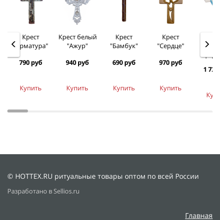
Крест
Крест белый
Крест
Крест
Кре
"Арматура"
"Ажур"
"Бамбук"
"Сердце"
"Лили
фарф
790 руб
940 руб
690 руб
970 руб
1 730
Купить
Купить
Купить
Купить
Куп
© HOTTEX.RU ритуальные товары оптом по всей России
Разработано в Sellios.ru
Главная