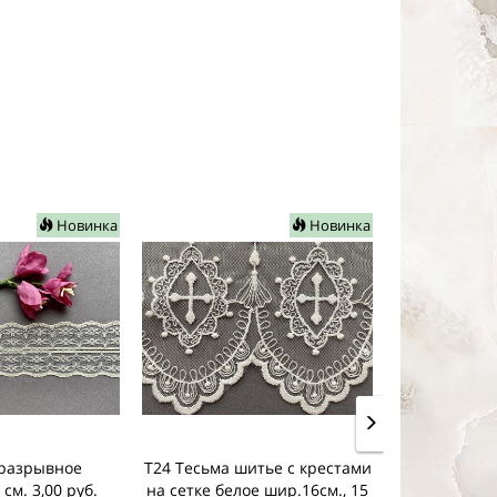
Новинка
Новинка
Но
разрывное
Т24 Тесьма шитье с крестами
2879 кружев
см. 3,00 руб.
на сетке белое шир.16см., 15
золото