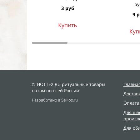
ру
3 руб
9 
Купить
Куп
© HOTTEX.RU ритуальные товары
Главна
оптом по всей России
Достав
Разработано в Sellios.ru
Оплата
Для шв
произв
Для об