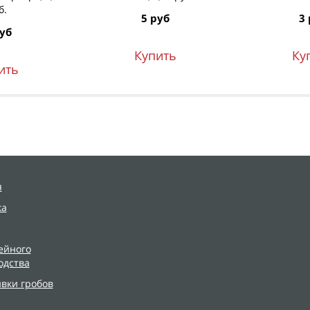
б.
5 руб
3 
руб
Купить
Ку
ить
я
ка
ейного
одства
ивки гробов