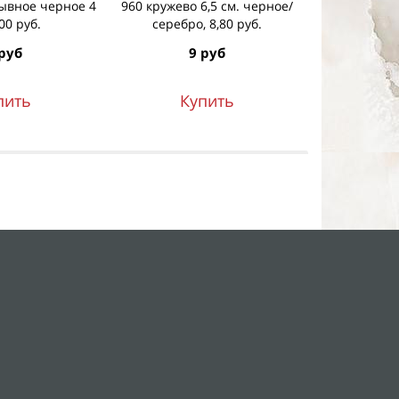
ывное черное 4
960 кружево 6,5 см. черное/
960 кружево
,00 руб.
серебро, 8,80 руб.
золото
руб
9 руб
9
пить
Купить
К