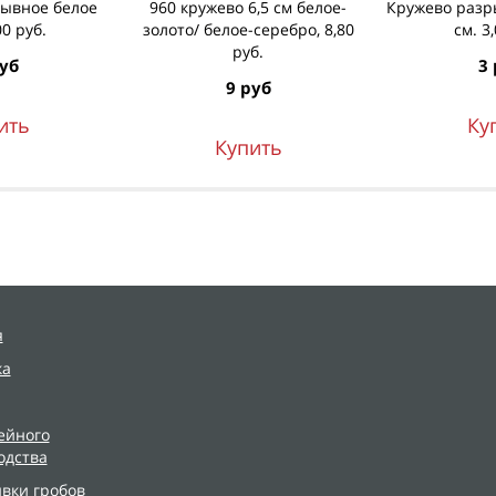
ывное белое
960 кружево 6,5 см белое-
Кружево разр
00 руб.
золото/ белое-серебро, 8,80
см. 3
руб.
руб
3 
9 руб
ить
Ку
Купить
я
ка
ейного
одства
ивки гробов