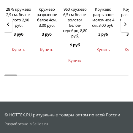
2879 кружево
Кружево
960 кружево
Кружево
Круж
2,9 см. белое-
разрывное
6,5 см белое-
разрывное
разры
золото 2,90
белое 4см.
золото/
молочное 4
черное
руб.
3,00 руб.
белое-
см. 3,00 руб.
3,00 
серебро, 8,80
3 руб
3 руб
3 руб
3 р
руб.
9 руб
Купить
Купить
Купить
Куп
Купить
© HOTTEX.RU ритуальные товары оптом по всей России
Разработано в Sellios.ru