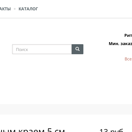
АКТЫ
КАТАЛОГ
Рит
Мин. заказ
Все
ным краем 5 см
13 руб