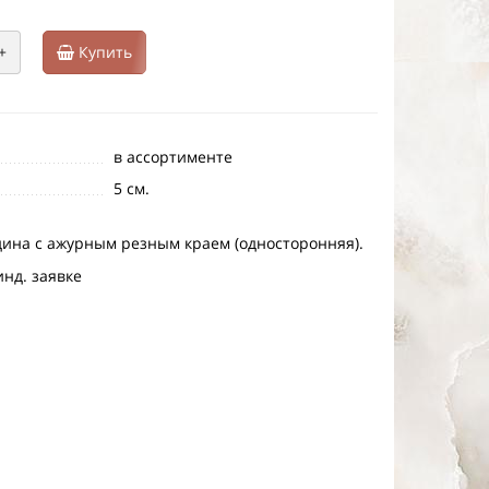
+
Купить
в ассортименте
5 см.
дина с ажурным резным краем (односторонняя).
инд. заявке