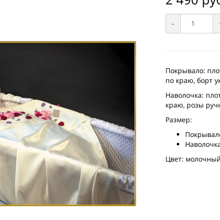
-
Покрывало: пло
по краю, борт 
Наволочка: пло
краю, розы руч
Размер:
Покрывало
Наволочка
Цвет: молочный,