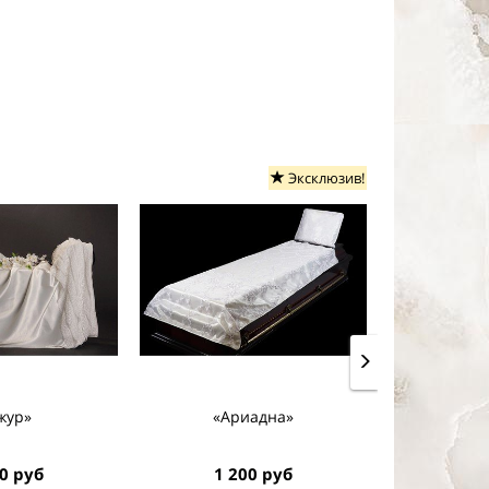
Эксклюзив!
жур»
«Ариадна»
«А
0 руб
1 200 руб
1 7