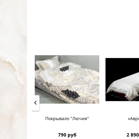
Покрывало "Лючия"
«Авр
790 руб
2 890