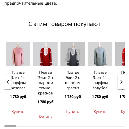
предпочтительные цвета.
С этим товаром покупают
Платье
Платье
Платье
Платье
Пла
Элит-2 с
"Элит-2" с
Элит-2 с
Элит-2 с
Элит
шарфом
шарфом
шарфом
шарфом
шар
розовое
темно-
графит
голубое
крас
красное
1 780 руб
1 780 руб
1 780 руб
1 780
1 780 руб
Купить
Купить
Купить
Куп
Купить