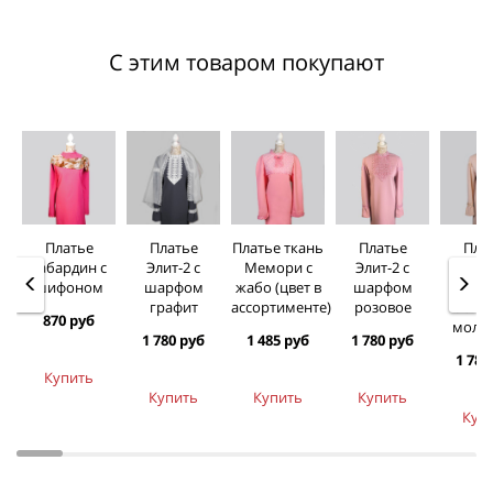
С этим товаром покупают
Платье
Платье
Платье ткань
Платье
Пла
Габардин с
Элит-2 с
Мемори с
Элит-2 с
Элит
шифоном
шарфом
жабо (цвет в
шарфом
шар
графит
ассортименте)
розовое
бежев
870 руб
моло
1 780 руб
1 485 руб
1 780 руб
1 780
Купить
Купить
Купить
Купить
Куп