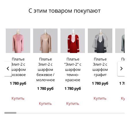
С этим товаром покупают
Платье
Платье
Платье
Платье
Пла
Элит-2 с
Элит-2 с
"Элит-2" с
Элит-2 с
Элит
шарфом
шарфом
шарфом
шарфом
шар
розовое
бежевое /
темно-
графит
голу
молочное
красное
1 780 руб
1 780 руб
1 780
1 780 руб
1 780 руб
Купить
Купить
Куп
Купить
Купить