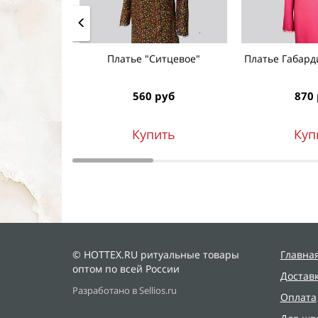
Платье "Ситцевое"
Платье Габард
560 руб
870
Купить
Куп
© HOTTEX.RU ритуальные товары
Главна
оптом по всей России
Достав
Разработано в Sellios.ru
Оплата