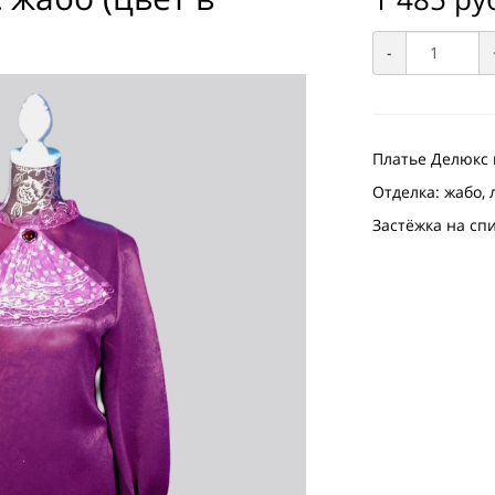
-
Платье Делюкс и
Отделка: жабо, 
Застёжка на сп