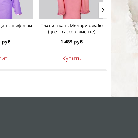
дин с шифоном
Платье ткань Мемори с жабо
Платье ткан
(цвет в ассортименте)
(цвет в 
 руб
1 485 руб
1 4
пить
Купить
К