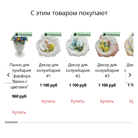
С этим товаром покупают
Новинка
Новинка
Новинка
Новинка
Н
Панно для
Декор для
Декор для
Декор для
Декор
колумбария
колумбария
колумбария
колумбария
колум
из фарфора
#1
#2
#3
#
"Вазон с
1 100 руб
1 100 руб
1 100 руб
1 100
цветами"
960 руб
Купить
Купить
Купить
Куп
Купить