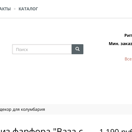
АКТЫ
КАТАЛОГ
Рит
Мин. заказ
Все
 декор для колумбария
из фарфора "Ваза с
1 190 ру