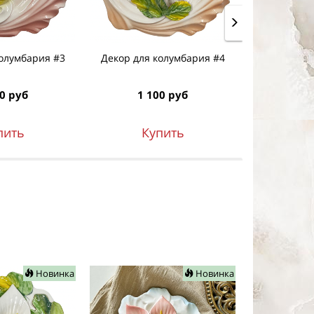
колумбария #3
Декор для колумбария #4
Декор для
0 руб
1 100 руб
1 1
пить
Купить
К
Новинка
Новинка