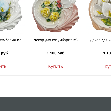
лумбария #2
Декор для колумбария #3
Декор для 
 руб
1 100 руб
1 10
ить
Купить
Ку
я