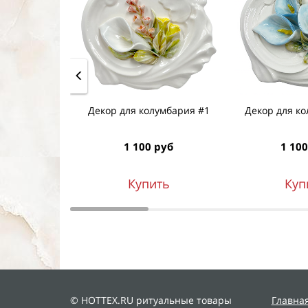
Декор для колумбария #1
Декор для ко
1 100 руб
1 100
Купить
Куп
© HOTTEX.RU ритуальные товары
Главна