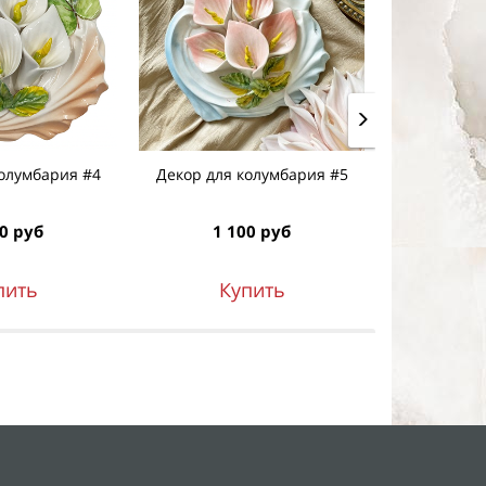
колумбария #4
Декор для колумбария #5
Крест "Лил
0 руб
1 100 руб
1 7
пить
Купить
К