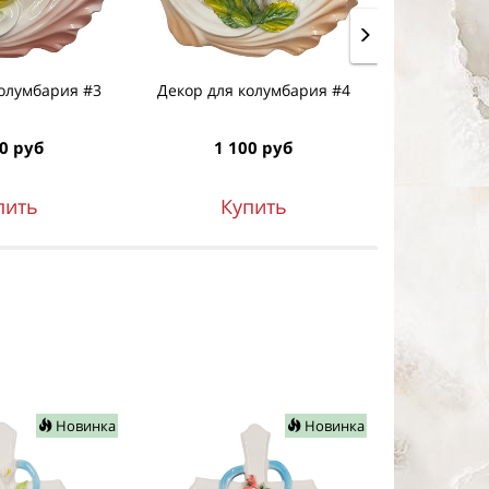
колумбария #3
Декор для колумбария #4
Декор для
0 руб
1 100 руб
1 1
пить
Купить
К
Новинка
Новинка