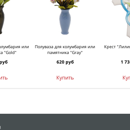
олумбария или
Полуваза для колумбария или
Крест "Лили
а "Gold"
памятника "Gray"
 руб
620 руб
1 73
ить
Купить
Ку
я