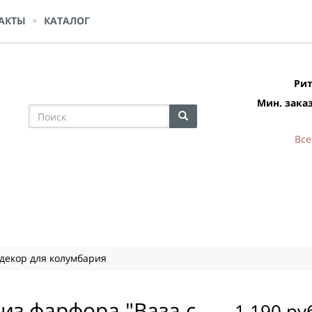
АКТЫ
КАТАЛОГ
Рит
Мин. заказ
Все
 декор для колумбария
из фарфора "Ваза с
1 190 ру