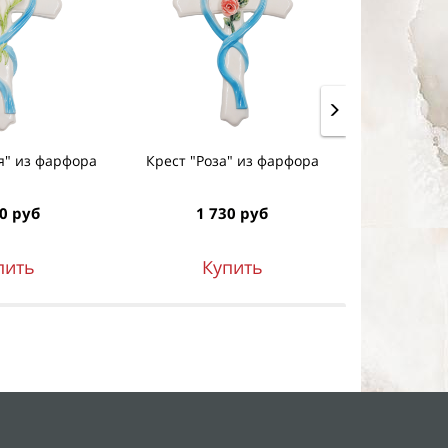
я" из фарфора
Крест "Роза" из фарфора
Декор для
0 руб
1 730 руб
1 1
пить
Купить
К