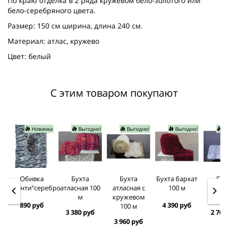
По краю отделка в 2 ряда кружевом бело-золотого или
бело-серебряного цвета.
Размер: 150 см ширина, длина 240 см.
Материал: атлас, кружево
Цвет: белый
С этим товаром покупают
Новинка
Выгодно!
Выгодно!
Выгодно!
Вы
Обивка
Бухта
Бухта
Бухта бархат
Бух
"Канти"серебро
атласная 100
атласная с
100 м
шелк
м
кружевом
100
890 руб
4 390 руб
100 м
3 380 руб
2 760
3 960 руб