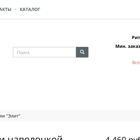
АКТЫ
КАТАЛОГ
Рит
Мин. заказ
Все
ли "Элит"
 и наволочкой
4 460 ру