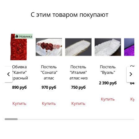
С этим товаром покупают
Новинка
Обивка
Постель
Постель
Постель
Оби
"Канти"
"Соната"
"Италия"
"Вуаль"
вел
красный
атлас
атлас низ
2 390 руб
645 
890 руб
970 руб
750 руб
Купить
Куп
Купить
Купить
Купить