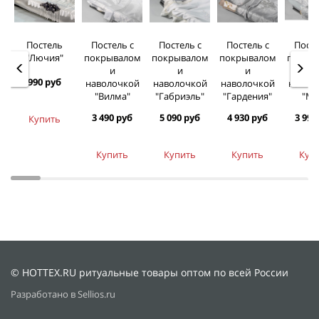
Постель
Постель с
Постель с
Постель с
Посте
"Лючия"
покрывалом
покрывалом
покрывалом
покры
и
и
и
и
990 руб
наволочкой
наволочкой
наволочкой
навол
"Вилма"
"Габриэль"
"Гардения"
"Ми
3 490 руб
5 090 руб
4 930 руб
3 990
Купить
Купить
Купить
Купить
Куп
© HOTTEX.RU ритуальные товары оптом по всей России
Разработано в Sellios.ru